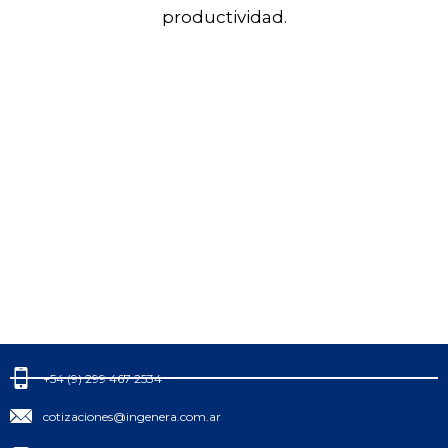
productividad.
+54 (9) 299 467 2534
cotizaciones@ingenera.com.ar