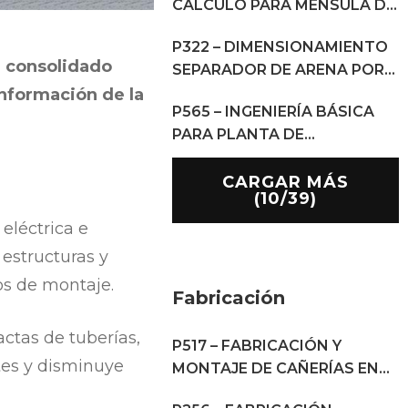
CÁLCULO PARA MÉNSULA DE
LEVANTAMIENTO.
P322 – DIMENSIONAMIENTO
a consolidado
SEPARADOR DE ARENA POR
CDF
información de la
P565 – INGENIERÍA BÁSICA
PARA PLANTA DE
HIDRÓGENO VERDE
CARGAR MÁS
(10/39)
eléctrica e
 estructuras y
os de montaje.
Fabricación
ctas de tuberías,
P517 – FABRICACIÓN Y
ntes y disminuye
MONTAJE DE CAÑERÍAS EN
BIO GENERACIÓN