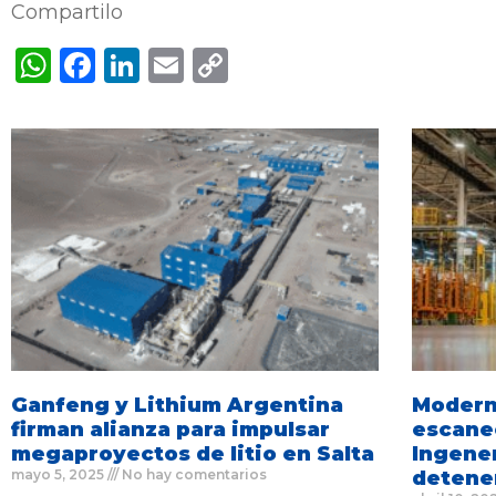
Compartilo
WhatsApp
Facebook
LinkedIn
Email
Copy
Link
Ganfeng y Lithium Argentina
Moderni
firman alianza para impulsar
escane
megaproyectos de litio en Salta
Ingener
mayo 5, 2025
No hay comentarios
detene