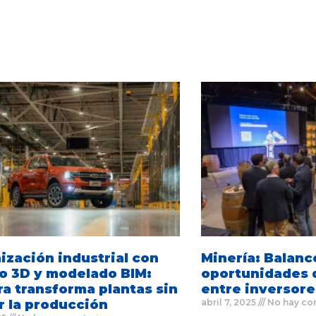
zación industrial con
Minería: Balanc
o 3D y modelado BIM:
oportunidades 
a transforma plantas sin
entre inversore
r la producción
abril 7, 2025
No hay co