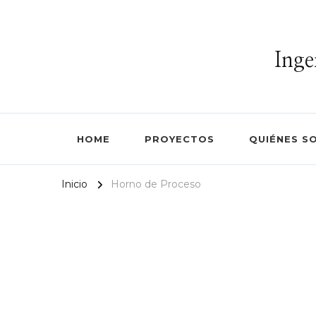
Inge
HOME
PROYECTOS
QUIÉNES S
Inicio
Horno de Proceso
It seems we can’t find what you’
for.