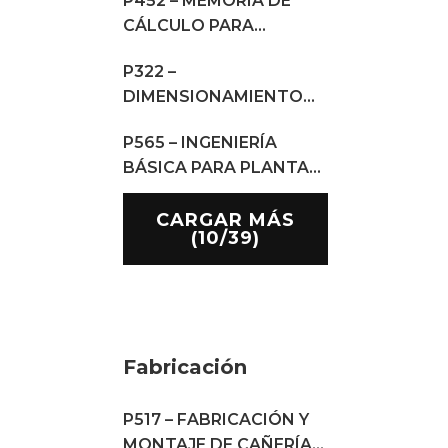
P452 – MEMORIA DE
CÁLCULO PARA
MÉNSULA DE
P322 –
LEVANTAMIENTO.
DIMENSIONAMIENTO
SEPARADOR DE ARENA
P565 – INGENIERÍA
POR CDF
BÁSICA PARA PLANTA
DE HIDRÓGENO VERDE
CARGAR MÁS
(10/39)
Fabricación
P517 – FABRICACIÓN Y
MONTAJE DE CAÑERÍAS