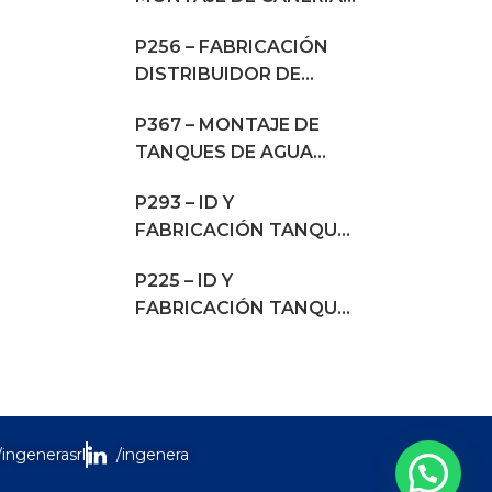
EN BIO GENERACIÓN
P256 – FABRICACIÓN
DISTRIBUIDOR DE
CALOR
P367 – MONTAJE DE
TANQUES DE AGUA
PARA SCI
P293 – ID Y
FABRICACIÓN TANQUE
DE EXPANSIÓN
P225 – ID Y
FABRICACIÓN TANQUE
DE PROPANO
/ingenerasrl
/ingenera