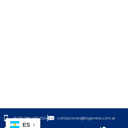
+54(9) 299 467 2534
cotizaciones@ingenera.com.ar
ES