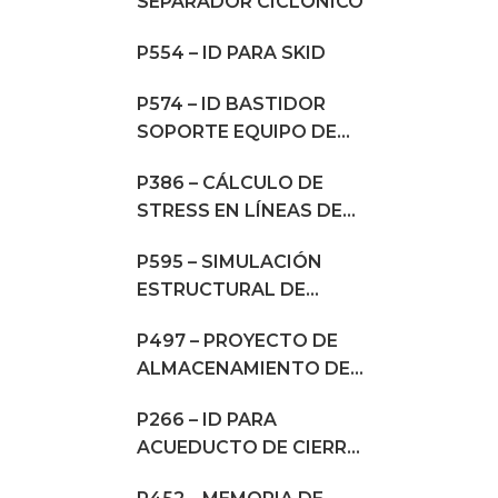
SEPARADOR CICLÓNICO
P554 – ID PARA SKID
P574 – ID BASTIDOR
SOPORTE EQUIPO DE
PROCESOS
P386 – CÁLCULO DE
STRESS EN LÍNEAS DE
PROCESO
P595 – SIMULACIÓN
ESTRUCTURAL DE
DESMALEZADORA
P497 – PROYECTO DE
ALMACENAMIENTO DE
AGROQUÍMICOS Y
P266 – ID PARA
SEMILLAS
ACUEDUCTO DE CIERRE
DE CICLOS